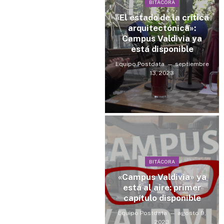
BITÁCORA
«El estado de la crítica
arquitectónica»:
Campus Valdivia ya
está disponible
Equipo Postdata
septiembre
13, 2023
BITÁCORA
«Campus Valdivia» ya
está al aire: primer
capítulo disponible
Equipo Postdata
agosto 9,
2023