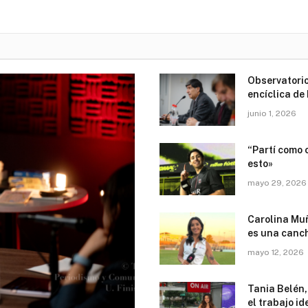
Observatorio
encíclica de 
junio 1, 2026
“Partí como 
esto»
mayo 29, 2026
Carolina Muñ
es una canc
mayo 12, 2026
Tania Belén,
el trabajo id