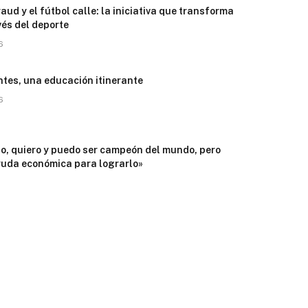
aud y el fútbol calle: la iniciativa que transforma
vés del deporte
6
ntes, una educación itinerante
6
no, quiero y puedo ser campeón del mundo, pero
yuda económica para lograrlo»
6