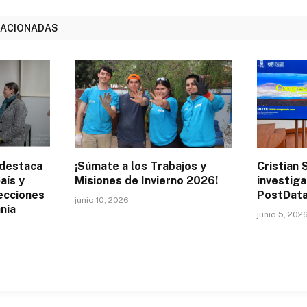
LACIONADAS
 destaca
¡Súmate a los Trabajos y
Cristian 
aís y
Misiones de Invierno 2026!
investig
lecciones
PostData
junio 10, 2026
nia
junio 5, 202