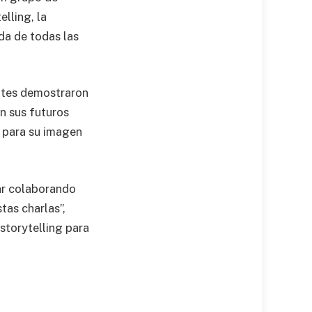
elling, la
ada de todas las
ntes demostraron
en sus futuros
a para su imagen
uar colaborando
tas charlas”,
storytelling para