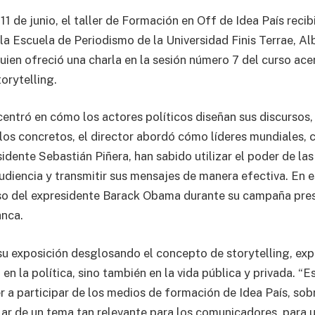
1 de junio, el taller de Formación en Off de Idea País reci
 la Escuela de Periodismo de la Universidad Finis Terrae, A
ien ofreció una charla en la sesión número 7 del curso ace
orytelling.
 centró en cómo los actores políticos diseñan sus discursos
los concretos, el director abordó cómo líderes mundiales,
dente Sebastián Piñera, han sabido utilizar el poder de las
udiencia y transmitir sus mensajes de manera efectiva. En e
so del expresidente Barack Obama durante su campaña pres
anca.
 su exposición desglosando el concepto de storytelling, exp
 en la política, sino también en la vida pública y privada. “
r a participar de los medios de formación de Idea País, sob
lar de un tema tan relevante para los comunicadores, para 