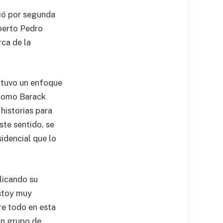
bió por segunda
lberto Pedro
rca de la
, tuvo un enfoque
 como Barack
 historias para
ste sentido, se
idencial que lo
licando su
Estoy muy
re todo en esta
un grupo de