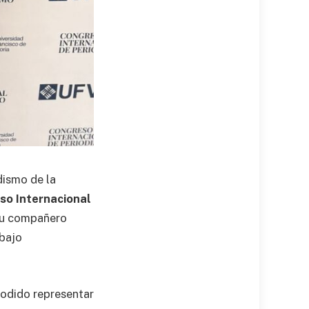
dismo de la
eso Internacional
su compañero
abajo
podido representar