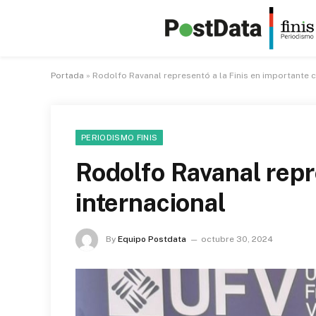
Portada
»
Rodolfo Ravanal representó a la Finis en importante 
PERIODISMO FINIS
Rodolfo Ravanal repr
internacional
By
Equipo Postdata
octubre 30, 2024