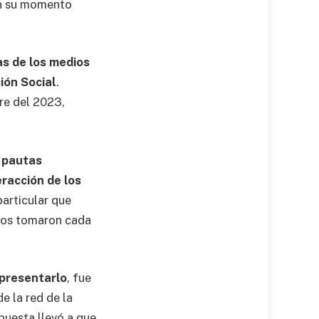
en su momento
as de los medios
ión Social
.
re del 2023,
s pautas
eracción de los
particular que
dios tomaron cada
 presentarlo
, fue
e la red de la
spuesta llevó a que