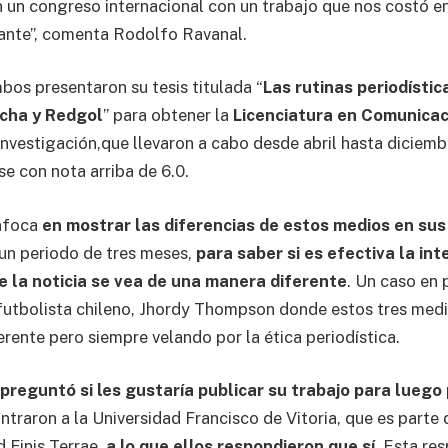
en un congreso internacional con un trabajo que nos costó 
ante”, comenta Rodolfo Ravanal.
bos presentaron su tesis titulada “
Las rutinas periodístic
cha y Redgol
” para obtener la
Licenciatura en Comunicac
investigación,que llevaron a cabo desde abril hasta diciemb
se con nota arriba de 6.0.
enfoca
en mostrar las diferencias de estos medios en su
 un periodo de tres meses,
para saber si es efectiva la int
e la noticia se vea de una manera diferente
. Un caso en 
 futbolista chileno, Jhordy Thompson donde estos tres me
erente pero siempre velando por la ética periodística.
 preguntó si les gustaría publicar su trabajo para luego
traron a la Universidad Francisco de Vitoria, que es parte d
 Finis Terrae,
a lo que ellos respondieron que sí
. Esta re