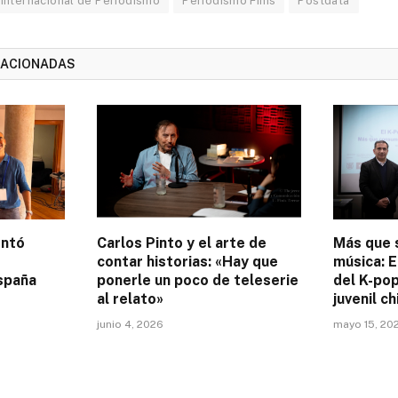
 Internacional de Periodismo
Periodismo Finis
Postdata
LACIONADAS
entó
Carlos Pinto y el arte de
Más que 
contar historias: «Hay que
música: E
spaña
ponerle un poco de teleserie
del K-pop
al relato»
juvenil ch
junio 4, 2026
mayo 15, 20