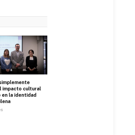
simplemente
l impacto cultural
 en la identidad
ilena
26