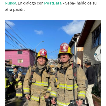
Ñuñoa
. En diálogo con
PostData
, «Seba» habló de su
otra pasión.