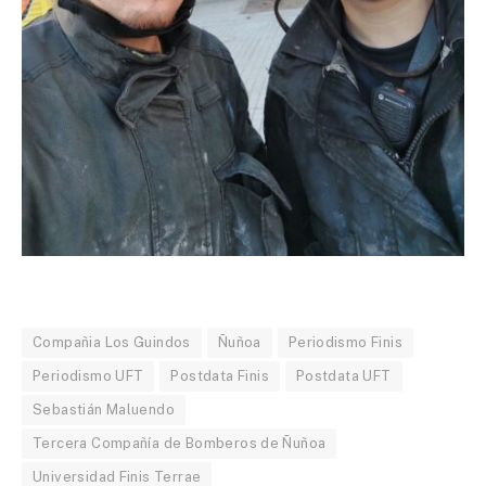
Compañia Los Guindos
Ñuñoa
Periodismo Finis
Periodismo UFT
Postdata Finis
Postdata UFT
Sebastián Maluendo
Tercera Compañía de Bomberos de Ñuñoa
Universidad Finis Terrae