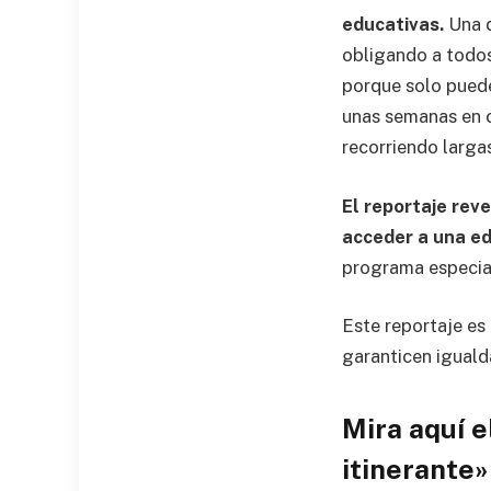
educativas.
Una d
obligando a todos 
porque solo puede
unas semanas en c
recorriendo larga
El reportaje rev
acceder a una e
programa especial
Este reportaje es 
garanticen iguald
Mira aquí e
itinerante»