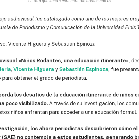
La foto que ilustra esta nota fue creada con IA
aje audiovisual fue catalogado como uno de los mejores proy
cuela de Periodismo y Comunicación de la Universidad Finis T
so, Vicente Higuera y Sebastián Epinoza
iovisual «Niños Rodantes, una educación itinerante»,
des
Jeria
,
Vicente Higuera
y
Sebastián Espinoza
, fue presen
o para obtener el grado de periodista.
borda los desafíos de la educación itinerante de niños c
a poco visibilizado.
A través de su investigación, los com
estos niños enfrentan para acceder a una educación formal.
nvestigación, los ahora periodistas descubrieron cómo e
r (SAE) no contempla a estos estudiantes, generando b