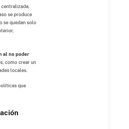
 centralizada,
raso se produce
mo se quedan solo
terior,
n al no poder
s, como crear un
ades locales.
políticas que
cación