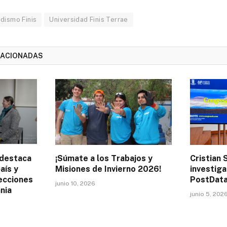
dismo Finis
Universidad Finis Terrae
LACIONADAS
 destaca
¡Súmate a los Trabajos y
Cristian 
aís y
Misiones de Invierno 2026!
investig
lecciones
PostData
junio 10, 2026
nia
junio 5, 202