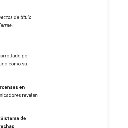
ectos de título
errae.
arrollado por
tado como su
ircenses en
unicadores revelan
l Sistema de
rechas