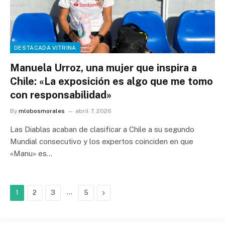
DESTACADA VITRINA
Manuela Urroz, una mujer que inspira a
Chile: «La exposición es algo que me tomo
con responsabilidad»
By
mlobosmorales
abril 7, 2026
Las Diablas acaban de clasificar a Chile a su segundo
Mundial consecutivo y los expertos coinciden en que
«Manu» es…
…
Next
1
2
3
5