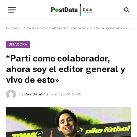
Portada
»
“Partí como colaborador, ahora soy el editor general y vivo de esto»
BITÁCORA
“Partí como colaborador,
ahora soy el editor general y
vivo de esto»
By
Postdatafinis
mayo 29, 2026