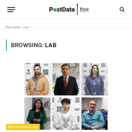
Portada
»
lab
BROWSING:
LAB
DESTACADA LAB