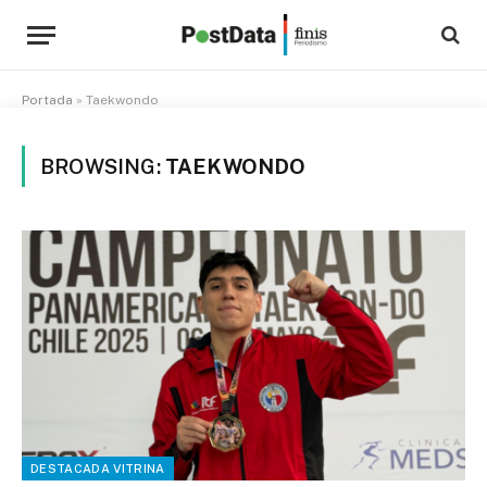
Portada
»
Taekwondo
BROWSING:
TAEKWONDO
DESTACADA VITRINA