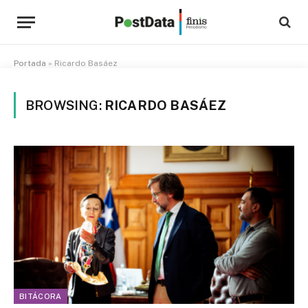
Portada
»
Ricardo Basáez
BROWSING:
RICARDO BASÁEZ
BITÁCORA