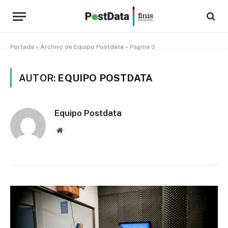
Portada
»
Archivo de Equipo Postdata
»
Página 3
AUTOR:
EQUIPO POSTDATA
Equipo Postdata
Website